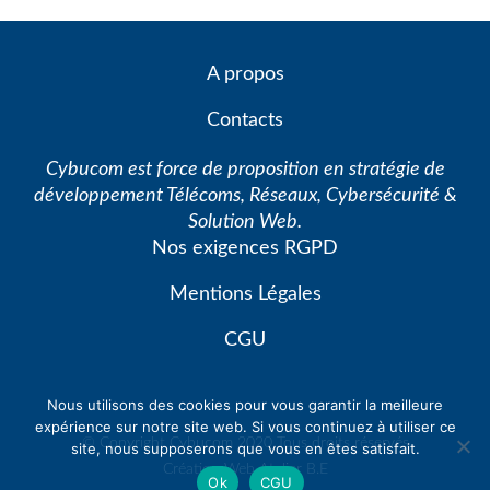
A propos
Contacts
Cybucom est force de proposition en stratégie de
développement Télécoms, Réseaux, Cybersécurité &
Solution Web.
Nos exigences RGPD
Mentions Légales
CGU
Nous utilisons des cookies pour vous garantir la meilleure
expérience sur notre site web. Si vous continuez à utiliser ce
© Copyright Cybucom 2020 Tous droits réservés
site, nous supposerons que vous en êtes satisfait.
Création Web
Atelier B.E
Ok
CGU