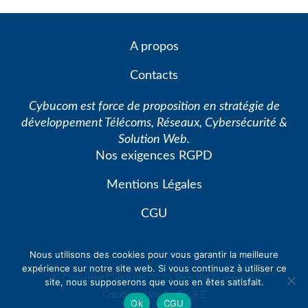
A propos
Contacts
Cybucom est force de proposition en stratégie de
développement Télécoms, Réseaux, Cybersécurité &
Solution Web.
Nos exigences RGPD
Mentions Légales
CGU
Nous utilisons des cookies pour vous garantir la meilleure
expérience sur notre site web. Si vous continuez à utiliser ce
© Copyright Cybucom 2020 Tous droits réservés
site, nous supposerons que vous en êtes satisfait.
Création Web
Atelier B.E
Ok
CGU