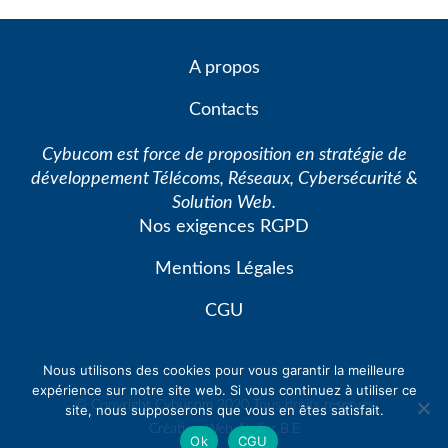
A propos
Contacts
Cybucom est force de proposition en stratégie de
développement Télécoms, Réseaux, Cybersécurité &
Solution Web.
Nos exigences RGPD
Mentions Légales
CGU
Nous utilisons des cookies pour vous garantir la meilleure
expérience sur notre site web. Si vous continuez à utiliser ce
© Copyright Cybucom 2020 Tous droits réservés
site, nous supposerons que vous en êtes satisfait.
Création Web
Atelier B.E
Ok
CGU