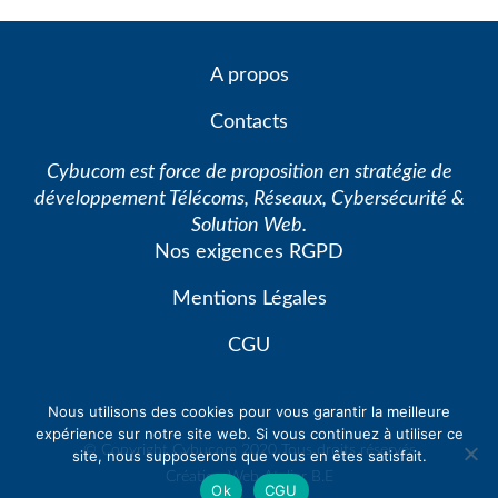
A propos
Contacts
Cybucom est force de proposition en stratégie de
développement Télécoms, Réseaux, Cybersécurité &
Solution Web.
Nos exigences RGPD
Mentions Légales
CGU
Nous utilisons des cookies pour vous garantir la meilleure
expérience sur notre site web. Si vous continuez à utiliser ce
© Copyright Cybucom 2020 Tous droits réservés
site, nous supposerons que vous en êtes satisfait.
Création Web
Atelier B.E
Ok
CGU