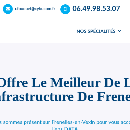
06.49.98.53.07
r.fouquet@cybucom.fr
NOS SPÉCIALITÉS
fre Le Meilleur De L
nfrastructure De Frene
us sommes présent sur Frenelles-en-Vexin pour vous acc
liens DATA