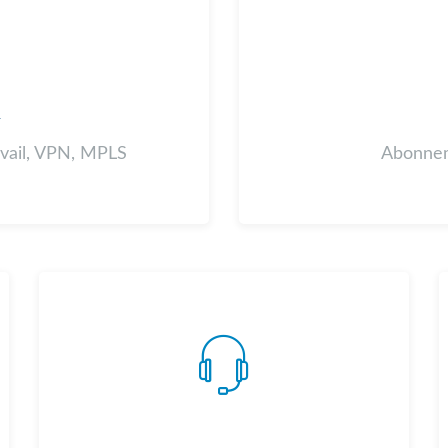
A
avail, VPN, MPLS
Abonnem