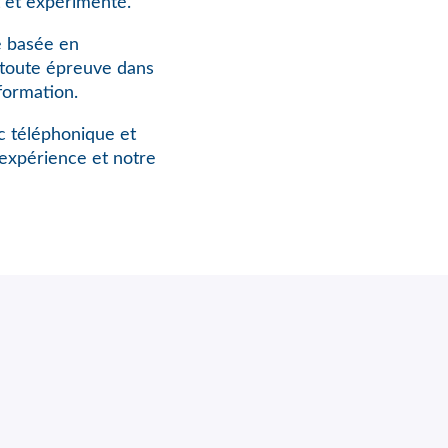
 et expérimenté.
e basée en
à toute épreuve dans
formation.
rc téléphonique et
expérience et notre