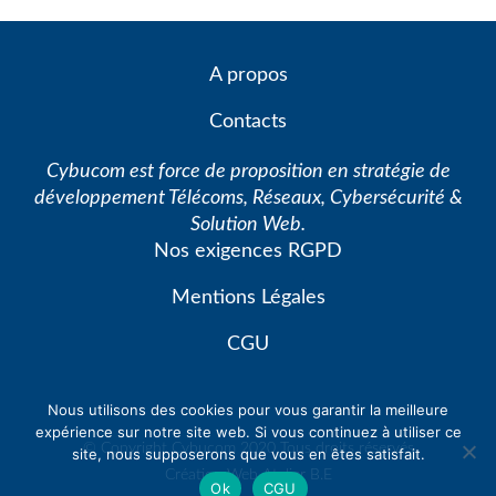
A propos
Contacts
Cybucom est force de proposition en stratégie de
développement Télécoms, Réseaux, Cybersécurité &
Solution Web.
Nos exigences RGPD
Mentions Légales
CGU
Nous utilisons des cookies pour vous garantir la meilleure
expérience sur notre site web. Si vous continuez à utiliser ce
© Copyright Cybucom 2020 Tous droits réservés
site, nous supposerons que vous en êtes satisfait.
Création Web
Atelier B.E
Ok
CGU